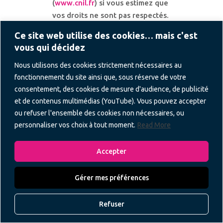
(
www.cnil.fr
) si vous estimez que
vos droits ne sont pas respectés.
Ce site web utilise des cookies… mais c'est
vous qui décidez
Sécurité et
07
gouvernance de la
Nous utilisons des cookies strictement nécessaires au
protection des
données
fonctionnement du site ainsi que, sous réserve de votre
consentement, des cookies de mesure d'audience, de publicité
et de contenus multimédias (YouTube). Vous pouvez accepter
Compte tenu de la nature des
ou refuser l'ensemble des cookies non nécessaires, ou
données traitées (notamment
personnaliser vos choix à tout moment.
Read More
données comptables, fiscales,
sociales, parfois sensibles) et des
Accepter
risques associés, nous mettons
en œuvre des mesures
Gérer mes préférences
techniques et organisationnelles
appropriées pour garantir un
niveau de sécurité adapté au
Refuser
risque, conformément à l'article