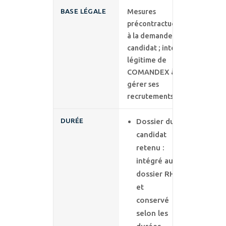
BASE LÉGALE
Mesures
précontractuelles
à la demande du
candidat ; intérêt
légitime de
COMANDEX à
gérer ses
recrutements.
DURÉE
Dossier du
candidat
retenu :
intégré au
dossier RH
et
conservé
selon les